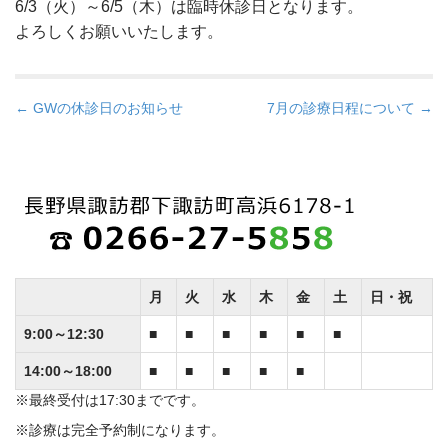
6/3（火）～6/5（木）は臨時休診日となります。
よろしくお願いいたします。
P
← GWの休診日のお知らせ
7月の診療日程について →
o
s
t
n
a
v
i
g
月
火
水
木
金
土
日・祝
a
9:00～12:30
■
■
■
■
■
■
t
i
14:00～18:00
■
■
■
■
■
o
※最終受付は17:30までです。
n
※診療は完全予約制になります。