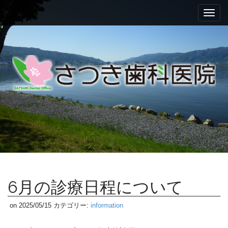
M
S
k
a
i
i
p
n
t
m
o
c
e
o
n
n
u
t
e
n
t
6月の診療日程について
on
2025/05/15
カテゴリー:
information